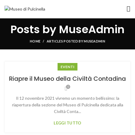
Posts by
MuseAdmin
HOME
ARTICLES POSTED BY MUSEADMIN
EVENTI
Riapre il Museo della Civiltà Contadina
0
Il 12 novembre 2021 vivremo un momento bellissimo: la
riapertura della sezione del Museo di Pulcinella dedicata alla
Civiltà Conta...
LEGGI TUTTO